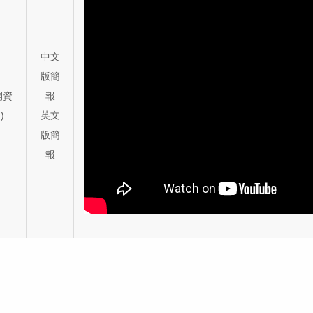
中文
版簡
開資
報
)
英文
版簡
報