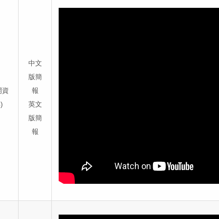
中文
版簡
開資
報
)
英文
版簡
報